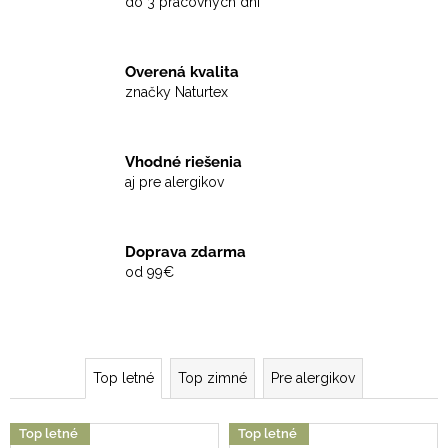
č
do 3 pracovných dní
a
m
e
Overená kvalita
značky Naturtex
Vhodné riešenia
aj pre alergikov
Doprava zdarma
od 99€
Top letné
Top zimné
Pre alergikov
Top letné
Top letné