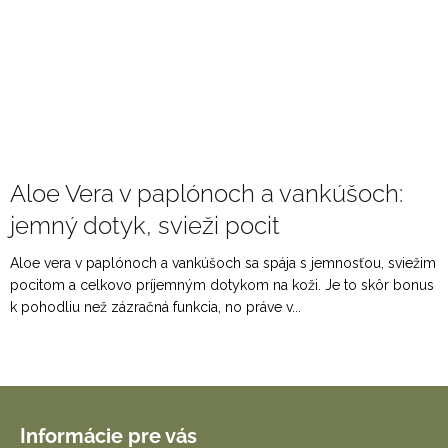
Aloe Vera v paplónoch a vankúšoch:
jemný dotyk, svieži pocit
Aloe vera v paplónoch a vankúšoch sa spája s jemnosťou, sviežim
pocitom a celkovo príjemným dotykom na koži. Je to skôr bonus
k pohodliu než zázračná funkcia, no práve v...
Z
á
Informácie pre vás