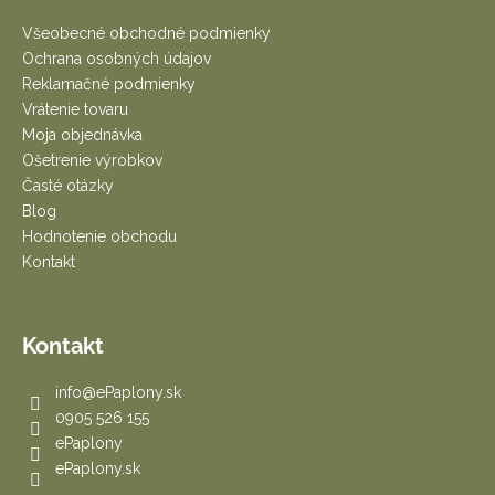
p
ä
Všeobecné obchodné podmienky
t
Ochrana osobných údajov
i
Reklamačné podmienky
e
Vrátenie tovaru
Moja objednávka
Ošetrenie výrobkov
Časté otázky
Blog
Hodnotenie obchodu
Kontakt
Kontakt
info
@
ePaplony.sk
0905 526 155
ePaplony
ePaplony.sk