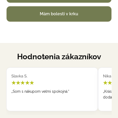
Mám bolesti v krku
Hodnotenia zákazníkov
Slavka S.
Nika P.
★★★★★
★★★
„Som s nákupom veľmi spokojná.“
„Krásne,
dodanie 