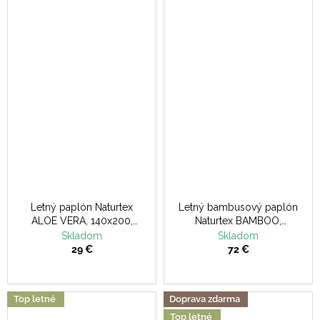
Letný paplón Naturtex
Letný bambusový paplón
ALOE VERA, 140x200,
Naturtex BAMBOO,
400g
140x200, 600g
Skladom
Skladom
29 €
72 €
Top letné
Doprava zdarma
Top letné