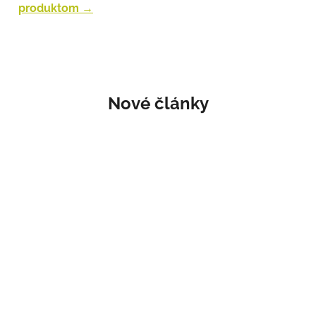
produktom →
pôvodnom obale. Presný postup nájdete v sekcii
Vrátenie tovaru.
Nové články