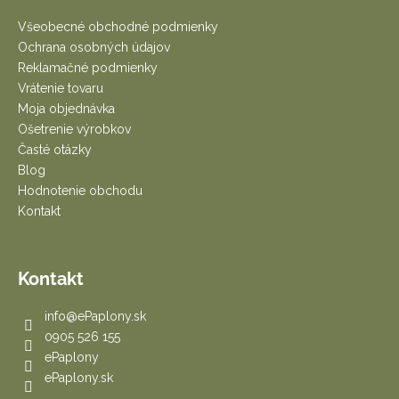
p
ä
Všeobecné obchodné podmienky
t
Ochrana osobných údajov
i
Reklamačné podmienky
e
Vrátenie tovaru
Moja objednávka
Ošetrenie výrobkov
Časté otázky
Blog
Hodnotenie obchodu
Kontakt
Kontakt
info
@
ePaplony.sk
0905 526 155
ePaplony
ePaplony.sk