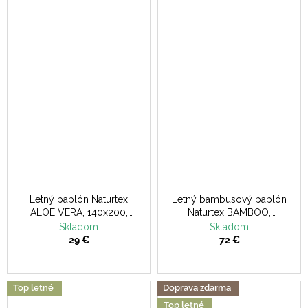
Letný paplón Naturtex
Letný bambusový paplón
ALOE VERA, 140x200,
Naturtex BAMBOO,
400g
140x200, 600g
Skladom
Skladom
29 €
72 €
Top letné
Doprava zdarma
Top letné