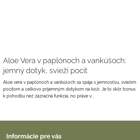
Aloe Vera v paplónoch a vankúšoch:
jemný dotyk, svieži pocit
Aloe vera v paplónoch a vankúšoch sa spája s jemnosťou, sviežim
pocitom a celkovo príjemným dotykom na koži. Je to skôr bonus
k pohodliu než zázračná funkcia, no práve v...
Z
á
Informácie pre vás