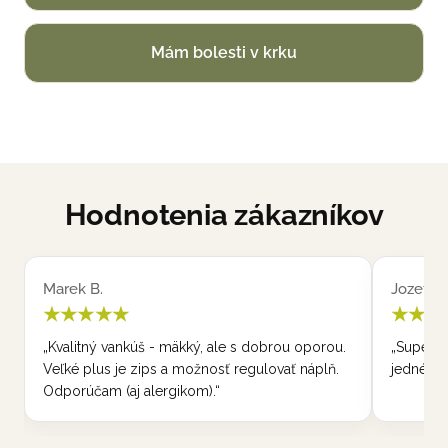
Mám bolesti v krku
Hodnotenia zákazníkov
Marek B.
Jozef C.
★★★★★
★★★
„Kvalitný vankúš - mäkký, ale s dobrou oporou.
„Super r
Veľké plus je zips a možnosť regulovať náplň.
jedného 
Odporúčam (aj alergikom).“