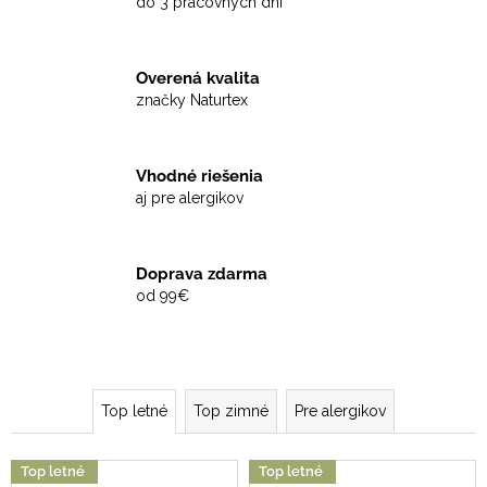
č
do 3 pracovných dní
a
m
e
Overená kvalita
značky Naturtex
Vhodné riešenia
aj pre alergikov
Doprava zdarma
od 99€
Top letné
Top zimné
Pre alergikov
Top letné
Top letné