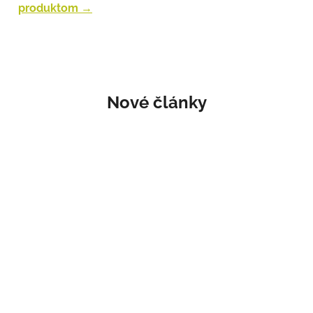
produktom →
pôvodnom obale. Presný postup nájdete v sekcii
Vrátenie tovaru.
Nové články