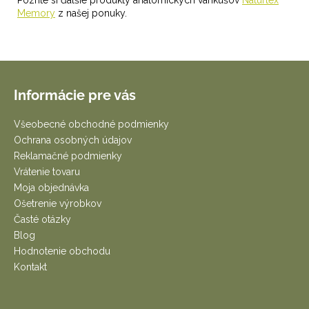
Memory
z našej ponuky
.
Z
á
Informácie pre vás
p
ä
Všeobecné obchodné podmienky
t
Ochrana osobných údajov
i
Reklamačné podmienky
e
Vrátenie tovaru
Moja objednávka
Ošetrenie výrobkov
Časté otázky
Blog
Hodnotenie obchodu
Kontakt