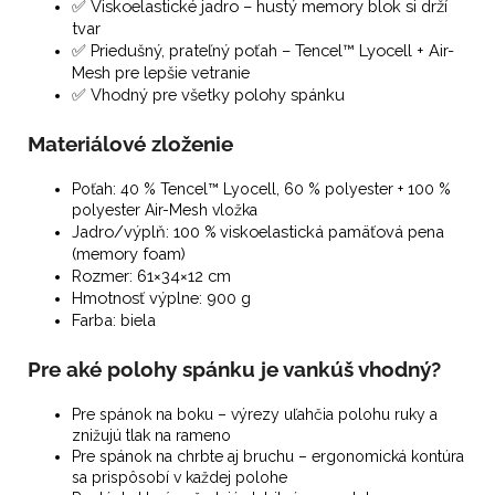
✅
Viskoelastické jadro – hustý memory blok si drží
tvar
✅
Priedušný, prateľný poťah – Tencel™ Lyocell + Air-
Mesh pre lepšie vetranie
✅
Vhodný pre všetky polohy spánku
Materiálové zloženie
Poťah: 40 % Tencel™ Lyocell, 60 % polyester + 100 %
polyester Air-Mesh vložka
Jadro/výplň: 100 % viskoelastická pamäťová pena
(memory foam)
Rozmer: 61×34×12 cm
Hmotnosť výplne: 900 g
Farba: biela
Pre aké polohy spánku je vankúš vhodný?
Pre spánok na boku – výrezy uľahčia polohu ruky a
znižujú tlak na rameno
Pre spánok na chrbte aj bruchu – ergonomická kontúra
sa prispôsobí v každej polohe