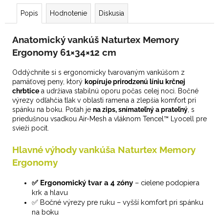
Popis
Hodnotenie
Diskusia
Anatomický vankúš Naturtex Memory
Ergonomy 61×34×12 cm
Oddýchnite si s ergonomicky tvarovaným vankúšom z
pamäťovej peny, ktorý
kopíruje prirodzenú líniu krčnej
chrbtice
a udržiava stabilnú oporu počas celej noci. Bočné
výrezy odľahčia tlak v oblasti ramena a zlepšia komfort pri
spánku na boku. Poťah je
na zips, snímateľný a prateľný
, s
priedušnou vsadkou Air-Mesh a vláknom Tencel™ Lyocell pre
svieži pocit.
Hlavné
výhody
vankúša Naturtex Memory
Ergonomy
✅
Ergonomický tvar a 4 zóny
– cielene podopiera
krk a hlavu
✅
Bočné výrezy pre ruku – vyšší komfort pri spánku
na boku