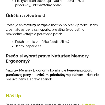
Pre tých, ktorí požadujú stabilnú oporu krku a
priedušný, udržiavateľný poťah
Údržba a životnosť
Poťah je
snímateľný na zips
a možno ho prať v práčke. Jadro
z pamäťovej peny sa
neperie
; pre dlhú životnosť ho
pravidelne vetrajte a používajte poťah.
Poťah: pranie v práčke (podľa štítku)
Jadro: neperie sa
Prečo si vybrať práve Naturtex Memory
Ergonomy?
Naturtex Memory Ergonomy kombinuje
tvarovanú oporu
pamäťovej peny
so
sviežim, priedušným poťahom
– riešenie
pre uvoľnený a zdravý spánok.
Náš tip
Pozrite si ďalšie produkty anatomických vankúšov
Naturtex