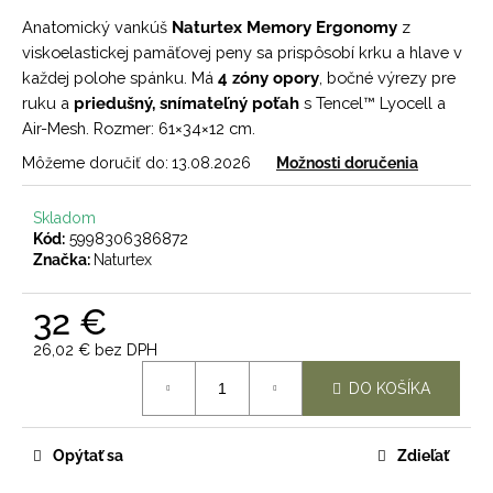
č
a
Anatomický vankúš
Naturtex Memory Ergonomy
z
m
viskoelastickej pamäťovej peny sa prispôsobí krku a hlave v
e
každej polohe spánku. Má
4 zóny opory
, bočné výrezy pre
ruku a
priedušný, snímateľný poťah
s Tencel™ Lyocell a
Air-Mesh. Rozmer: 61×34×12 cm.
Môžeme doručiť do:
13.08.2026
Možnosti doručenia
Skladom
Kód:
5998306386872
Značka:
Naturtex
32 €
26,02 € bez DPH
Jednotková
DO KOŠÍKA
cena:
Opýtať sa
Zdieľať