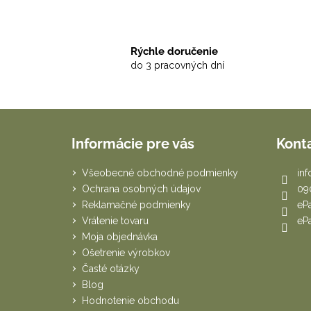
Rýchle doručenie
do 3 pracovných dní
Z
á
Informácie pre vás
Kont
p
ä
Všeobecné obchodné podmienky
inf
t
Ochrana osobných údajov
09
i
Reklamačné podmienky
eP
e
Vrátenie tovaru
eP
Moja objednávka
Ošetrenie výrobkov
Časté otázky
Blog
Hodnotenie obchodu