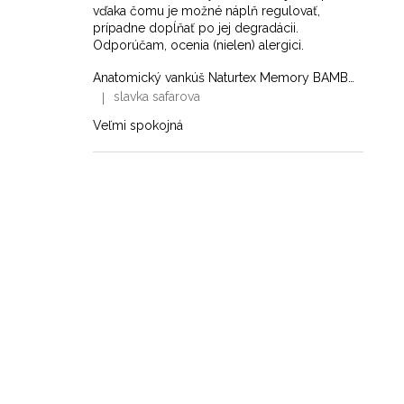
vďaka čomu je možné náplň regulovať,
prípadne dopĺňať po jej degradácii.
Odporúčam, ocenia (nielen) alergici.
Anatomický vankúš Naturtex Memory BAMBOO
slavka safarova
|
Hodnotenie produktu je 5 z 5 hviezdičiek.
Veľmi spokojná