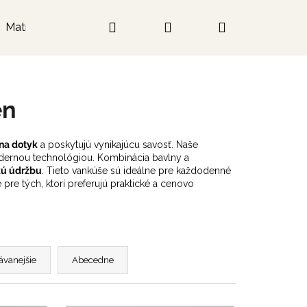
Hľadať
Prihlásenie
Nákupný
Matrace
košík
en
na dotyk
a poskytujú
vynikajúcu savosť
. Naše
odernou technológiou.
Kombinácia bavlny a
kú údržbu
. Tieto vankúše sú ideálne pre každodenné
é pre tých, ktorí preferujú praktické a cenovo
ávanejšie
Abecedne