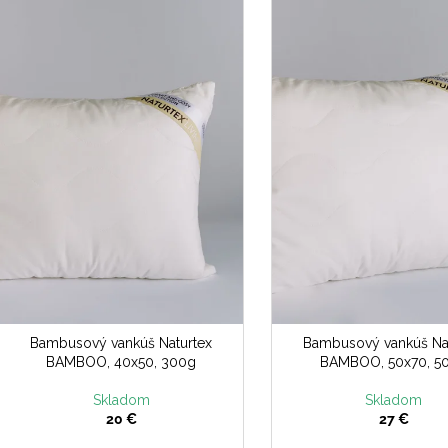
n
ý
p
e
p
s
r
p
o
r
d
o
u
d
k
u
t
k
o
t
v
o
v
Bambusový vankúš Naturtex
Bambusový vankúš Na
BAMBOO, 40x50, 300g
BAMBOO, 50x70, 5
Skladom
Skladom
20 €
27 €