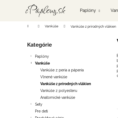
K
Prejsť
na
o
Paplóny
Van
obsah
Späť
Späť
š
do
do
í
Domov
Vankúše
Vankúše z prírodných vlákien
k
obchodu
obchodu
B
o
Kategórie
Preskočiť
č
kategórie
n
Paplóny
ý
Vankúše
p
Vankúše z peria a páperia
a
Vlnené vankúše
n
Vankúše z prírodných vlákien
e
Vankúše z polyesteru
l
Anatomické vankúše
Sety
Pre deti