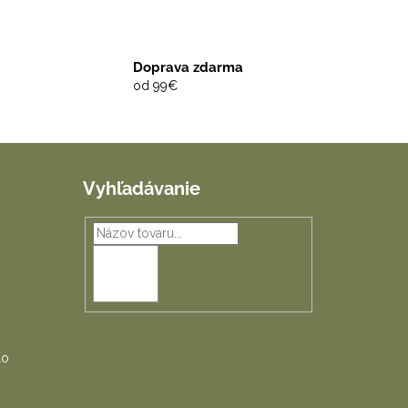
Doprava zdarma
od 99€
Vyhľadávanie
HĽADAŤ
lo