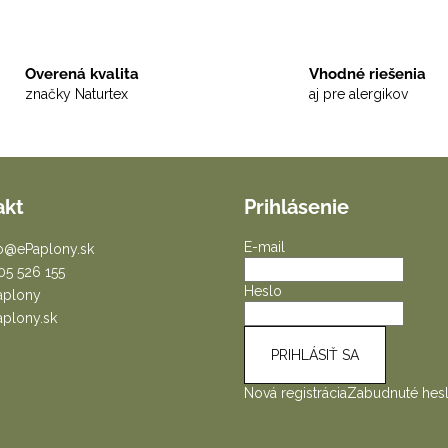
Overená kvalita
Vhodné riešenia
značky Naturtex
aj pre alergikov
akt
Prihlásenie
E-mail
o
@
ePaplony.sk
05 526 155
Heslo
aplony
aplony.sk
PRIHLÁSIŤ SA
Nová registrácia
Zabudnuté hes