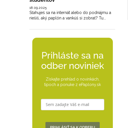
18.09.2025
Sťahuješ sa na internát alebo do podnájmu a
riešiš, aký paplón a vankúš si zobrať? Tu...
Prihláste sa na
odber noviniek
Získajte prehľad o novinkách,
tipoch a ponuke z ePaplony.sk
PRIHLÁSIŤ SA K ODBERU