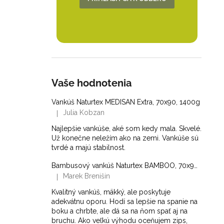
Vaše hodnotenia
Vankúš Naturtex MEDISAN Extra, 70x90, 1400g
Julia Kobzan
|
Hodnotenie produktu je 5 z 5 hviezdičiek.
Najlepšie vankúše, aké som kedy mala. Skvelé.
Už konečne neležím ako na zemi. Vankúše sú
tvrdé a majú stabilnost.
Bambusový vankúš Naturtex BAMBOO, 70x90, 1200g
Marek Brenišin
|
Hodnotenie produktu je 5 z 5 hviezdičiek.
Kvalitný vankúš, mäkký, ale poskytuje
adekvátnu oporu. Hodí sa lepšie na spanie na
boku a chrbte, ale dá sa na ňom spať aj na
bruchu. Ako veľkú výhodu oceňujem zips,