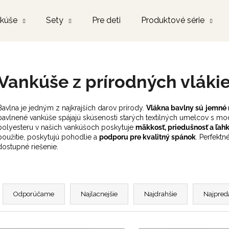
kúše
Sety
Pre deti
Produktové série
Čo potrebujete nájsť?
Vankúše z prírodných vláki
HĽADAŤ
Bavlna je jedným z najkrajších darov prírody.
Vlákna bavlny sú
jemné 
bavlnené vankúše spájajú skúsenosti starých textilných umelcov s m
polyesteru v našich vankúšoch poskytuje
mäkkosť, priedušnosť a ľah
použitie, poskytujú pohodlie a
podporu pre kvalitný spánok
. Perfektn
Odporúčame
dostupné riešenie.
R
a
Odporúčame
Najlacnejšie
Najdrahšie
Najpred
d
e
V