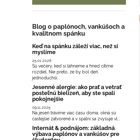
Blog o paplónoch, vankúšoch a
kvalitnom spánku
Keď na spánku záleží viac, než si
myslíme
25.01.2026
Sú večery, keď si ľahneme a hneď cítime
rozdiel. Nie preto, že by bol deň
jednoduchší...
Jesenné alergie: ako prať a vetrať
posteľnú bielizeň, aby ste spali
pokojnejšie
09.11.2025
Na jeseň trávime viac času doma, okná sú
častejšie zatvorené a v spálni sa zvyšuje vl...
Internát & podnájom: základná
výbava paplónov a vankúšov pre
študentov