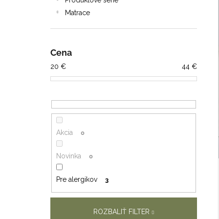
Produktové série
Matrace
i
i
Cena
20
€
44
€
Akcia
0
Novinka
0
Pre alergikov
3
ROZBALIŤ FILTER