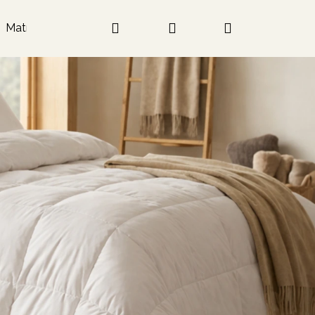
Hľadať
Prihlásenie
Nákupný
Matrace
košík