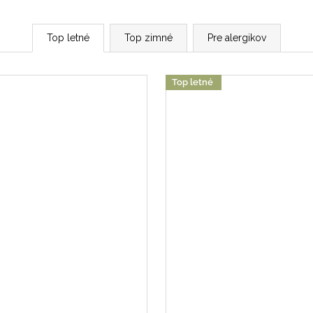
Top letné
Top zimné
Pre alergikov
Top letné