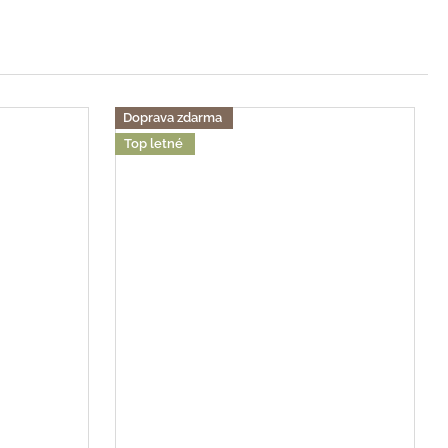
Doprava zdarma
Top letné