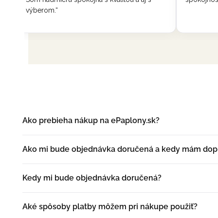
Ako prebieha nákup na ePaplony.sk?
Vyberiete si produkt, vložíte ho do košíka a prejdete d
Ako mi bude objednávka doručená a kedy mám dop
dokončení vám príde potvrdenie e-mailom.
Objednávku doručí kuriér na adresu, ktorú uvediete v k
Kedy mi bude objednávka doručená?
Objednávky zvyčajne doručujeme do 3 pracovných dní. P
Aké spôsoby platby môžem pri nákupe použiť?