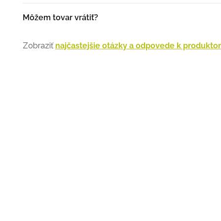
Platiť môžete platobnou kartou online, prípadne cez Go
Môžem tovar vrátiť?
Áno. Tovar môžete vrátiť do 14 dní od prevzatia. Prosím
Zobraziť
najčastejšie otázky a odpovede k produkt