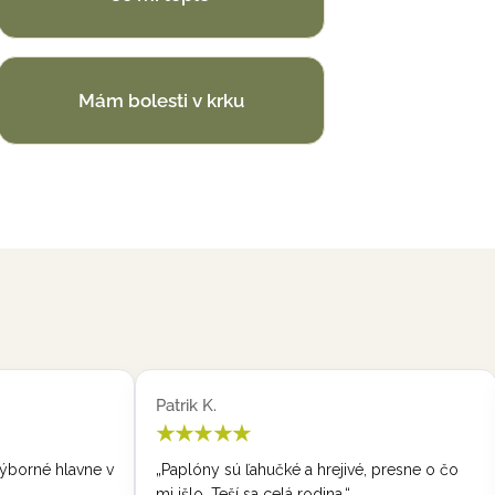
Mám bolesti v krku
Nika P.
★★★★★
presne o čo
„Krásne, kvalitné periny. Oceňujem rýchle
dodanie - nebola to prvá kúpa a ani