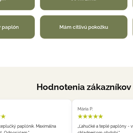
 paplón
Mám citlivú pokožku
Hodnotenia zákazníkov
Patrik K.
★
★★★★★
eplé paplóny - výborné hlavne v
„Paplóny sú ľahučké a hrejivé, 
 období.“
mi išlo. Teší sa celá rodina.“