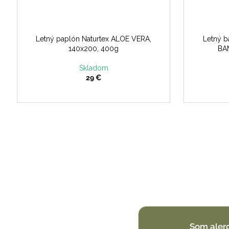
Letný paplón Naturtex ALOE VERA,
Letný b
140x200, 400g
BA
Skladom
29 €
Som aler