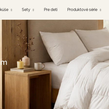
kúše
Sety
Pre deti
Produktové série
Čo potrebujete nájsť?
HĽADAŤ
Odporúčame