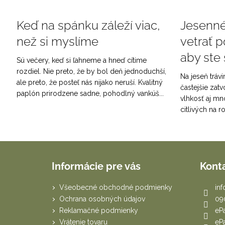
Keď na spánku záleží viac,
Jesenné 
než si myslíme
vetrať p
aby ste 
Sú večery, keď si ľahneme a hneď cítime
rozdiel. Nie preto, že by bol deň jednoduchší,
Na jeseň tráv
ale preto, že posteľ nás nijako neruší. Kvalitný
častejšie zatv
paplón prirodzene sadne, pohodlný vankúš...
vlhkosť aj mn
citlivých na r
Z
á
Informácie pre vás
Kont
p
ä
Všeobecné obchodné podmienky
inf
t
Ochrana osobných údajov
09
i
Reklamačné podmienky
eP
Vrátenie tovaru
eP