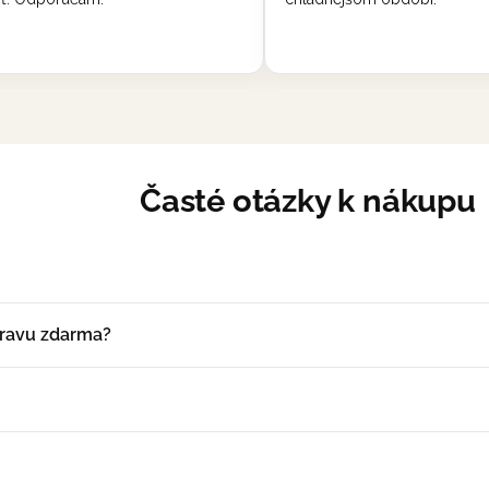
Časté otázky k nákupu
o pokladne. Zvolíte spôsob platby, vyplníte doručovacie údaje 
ravu zdarma?
ošíku. Dopravu zdarma získate pri nákupe od 99 €. Presnú cenu
ri každom produkte nájdete aktuálnu informáciu o dostupnost