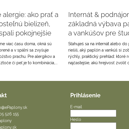
alergie: ako prať a
Internát & podnájo
osteľnú bielizeň,
základná výbava p
spali pokojnejšie
a vankúšov pre št
ime viac času doma, okná sú
Sťahuješ sa na internát alebo d
orené a v spálni sa zvyšuje
riešiš, aký paplón a vankúš si zo
ožstvo prachu. Pre alergikov a
rýchly, praktický prehľad: ktoré
oztoče či peľ je to kombinácia,...
najčastejšie, akú hrejivosť zvoliť o
akt
Prihlásenie
E-mail
o
@
ePaplony.sk
05 526 155
Heslo
aplony
aplony.sk