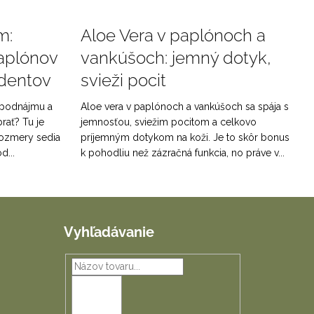
m:
Aloe Vera v paplónoch a
aplónov
vankúšoch: jemný dotyk,
udentov
svieži pocit
o podnájmu a
Aloe vera v paplónoch a vankúšoch sa spája s
brať? Tu je
jemnosťou, sviežim pocitom a celkovo
 rozmery sedia
príjemným dotykom na koži. Je to skôr bonus
d...
k pohodliu než zázračná funkcia, no práve v...
Vyhľadávanie
HĽADAŤ