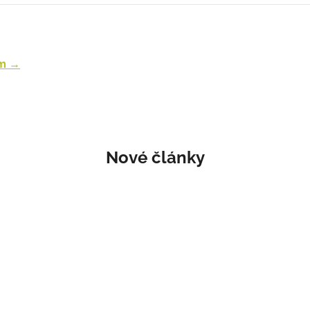
ogle Pay alebo Apple Pay.
e, aby bol nepoužitý, nepoškodený a vrátený v pôvodnom obale. 
om →
Nové články