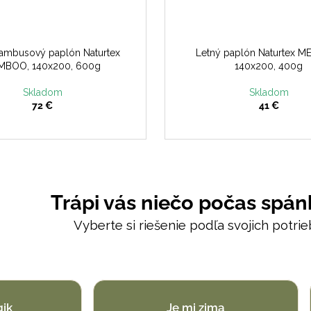
ambusový paplón Naturtex
Letný paplón Naturtex M
MBOO, 140x200, 600g
140x200, 400g
Skladom
Skladom
72 €
41 €
Trápi vás niečo počas spán
Vyberte si riešenie podľa svojich potrie
gik
Je mi zima