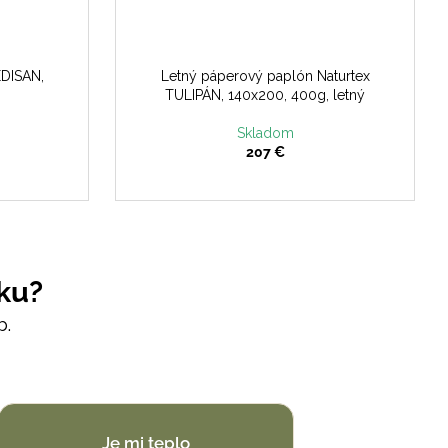
EDISAN,
Letný páperový paplón Naturtex
TULIPÁN, 140x200, 400g, letný
Skladom
207 €
ku?
b.
Je mi teplo