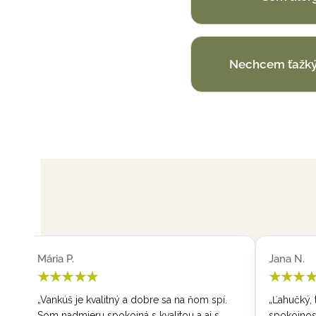
Nechcem ťažký
Jana N.
Mária P.
★★★★★
★★★★
„Ľahučký, teplučký paplónik. Maximálna
„Ľahučké a t
spokojnosť. Odporúčam.“
chladnejšom