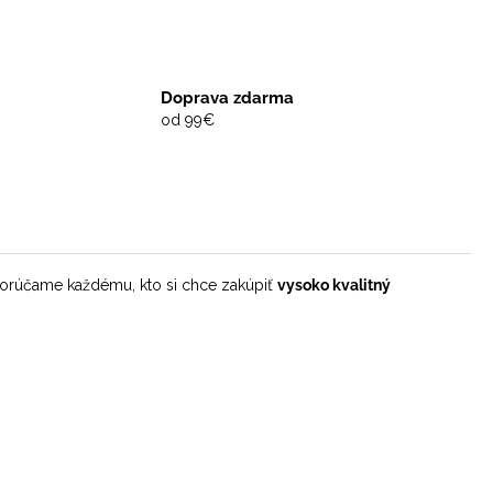
Doprava zdarma
od 99€
rúčame každému, kto si chce zakúpiť
vysoko kvalitný