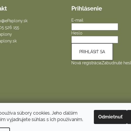
akt
Prihlásenie
E-mail
o
@
ePaplony.sk
05 526 155
Heslo
aplony
aplony.sk
PRIHLÁSIŤ SA
Nová registrácia
Zabudnuté hes
oužíva súbory cookies. Jeho ďalším
Odmietnuť
m vyjadrujete súhlas s ich používaním.
é.
Upraviť nastavenie cookies