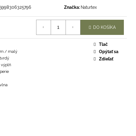
5998306325796
Značka:
Naturtex
DO KOŠÍKA
Tlač
m / malý
Opýtať sa
tvrdý
Zdieľať
 výplň
perie
vlna