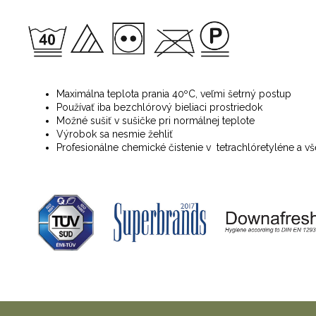
Maximálna teplota prania 40ºC, veľmi šetrný postup
Používať iba bezchlórový bieliaci prostriedok
Možné sušiť v sušičke pri normálnej teplote
Výrobok sa nesmie žehliť
Profesionálne chemické čistenie v tetrachlóretyléne a 
Z