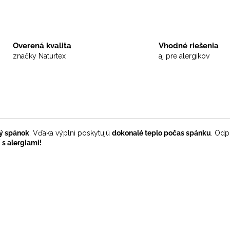
Overená kvalita
Vhodné riešenia
značky Naturtex
aj pre alergikov
ný spánok
.
Vďaka výplni poskytujú
dokonalé teplo počas spánku
.
Odpo
 s alergiami!