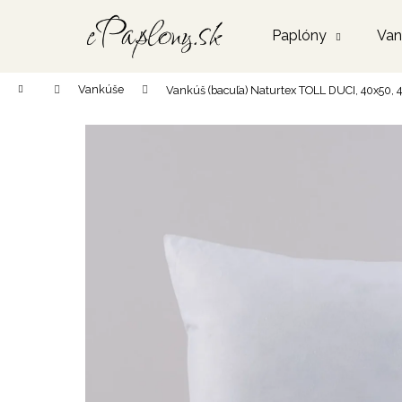
K
Prejsť
na
o
Paplóny
Van
obsah
Späť
Späť
š
do
do
í
Domov
Vankúše
Vankúš (bacuľa) Naturtex TOLL DUCI, 40x50, 
k
obchodu
obchodu