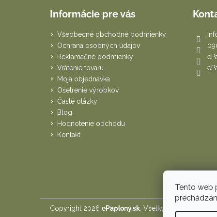
á
Informácie pre vás
Kont
p
ä
Všeobecné obchodné podmienky
inf
t
Ochrana osobných údajov
09
i
Reklamačné podmienky
eP
e
Vrátenie tovaru
eP
Moja objednávka
Ošetrenie výrobkov
Časté otázky
Blog
Hodnotenie obchodu
Kontakt
Tento web p
prechádzaní
Copyright 2026
ePaplony.sk
. Všetky práva vyhraden