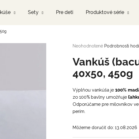
kúše
Sety
Pre deti
Produktové série
450g
Čo potrebujete nájsť?
Priemerné
Neohodnotené
Podrobnosti hod
hodnotenie
produktu
HĽADAŤ
Vankúš (bacu
je
0,0
40x50, 450g
z
5
Odporúčame
hviezdičiek.
Výplňou vankúša je
100% maďa
zo 100% bavlny umožňuje
ľahk
Odporúčame pre milovníkov ve
perím.
Môžeme doručiť do:
13.08.2026