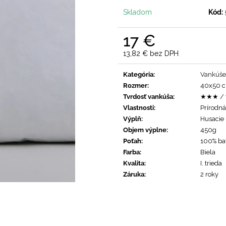
Skladom
Kód:
17 €
13,82 € bez DPH
Jednotková
cena:
Kategória
:
Vankúše
Rozmer
:
40x50 c
Tvrdosť vankúša
:
★★★ / 
Vlastnosti
:
Prírodná
Výplň
:
Husacie 
Objem výplne
:
450g
Poťah
:
100% ba
Farba
:
Biela
Kvalita
:
I. trieda
Záruka
:
2 roky