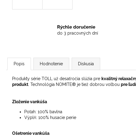
Rýchle doručenie
do 3 pracovných dní
Popis
Hodnotenie
Diskusia
Produkty série TOLL už desaťročia slúžia pre
kvalitný relaxač
produkt
.
Technológia NOMITE® je tiež dobrou voľbou
pre ľudí
Zloženie vankúša
Poťah: 100% bavlna
Výplň: 100% husacie perie
Ošetrenie vankúša