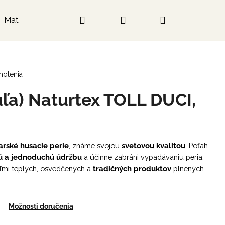
Hľadať
Prihlásenie
Nákupný
Matrace
košík
notenia
ľa) Naturtex TOLL DUCI,
rské husacie perie
, známe svojou
svetovou kvalitou
. Poťah
ú a jednoduchú údržbu
a účinne zabráni vypadávaniu peria.
ľmi teplých, osvedčených a
tradičných produktov
plnených
Možnosti doručenia