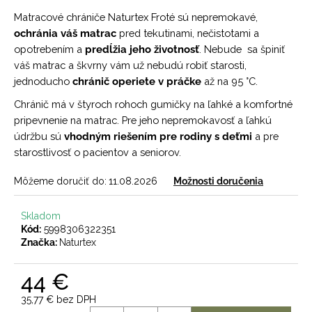
č
a
Matracové chrániče Naturtex Froté sú nepremokavé,
m
ochránia váš matrac
pred tekutinami, nečistotami a
e
opotrebením a
predĺžia jeho životnosť
. Nebude sa špiniť
váš matrac a škvrny vám už nebudú robiť starosti,
jednoducho
chránič operiete v práčke
až na 95 °C.
Chránič má v štyroch rohoch gumičky na ľahké a komfortné
pripevnenie na matrac. Pre jeho nepremokavosť a ľahkú
údržbu sú
vhodným riešením pre rodiny s deťmi
a pre
starostlivosť o pacientov a seniorov.
Môžeme doručiť do:
11.08.2026
Možnosti doručenia
Skladom
Kód:
5998306322351
Značka:
Naturtex
44 €
35,77 € bez DPH