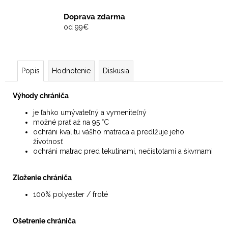
Doprava zdarma
od 99€
Popis
Hodnotenie
Diskusia
Výhody chrániča
je ľahko umývateľný a vymeniteľný
možné prať až na 95 °C
ochráni kvalitu vášho matraca a predlžuje jeho
životnosť
ochráni matrac pred tekutinami, nečistotami a škvrnami
Zloženie chrániča
100% polyester / froté
Ošetrenie chrániča