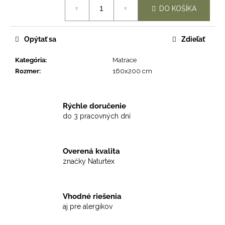
Jednotková
DO KOŠÍKA
cena:
Opýtať sa
Zdieľať
Kategória
:
Matrace
Rozmer
:
160x200 cm
Rýchle doručenie
do 3 pracovných dní
Overená kvalita
značky Naturtex
Vhodné riešenia
aj pre alergikov