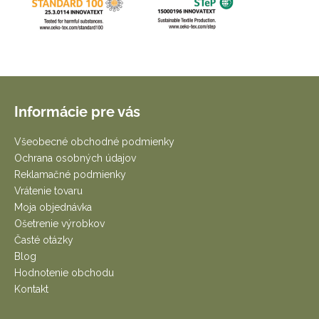
Z
á
Informácie pre vás
p
ä
Všeobecné obchodné podmienky
t
Ochrana osobných údajov
i
Reklamačné podmienky
e
Vrátenie tovaru
Moja objednávka
Ošetrenie výrobkov
Časté otázky
Blog
Hodnotenie obchodu
Kontakt