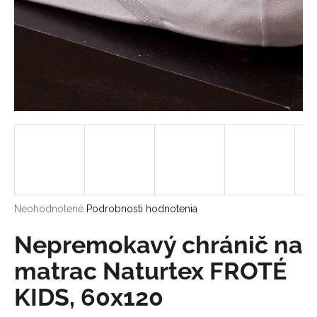
á
j
s
ť
?
HĽADAŤ
Priemerné
Neohodnotené
Podrobnosti hodnotenia
hodnotenie
O
produktu
Nepremokavý chránič na
d
je
p
0,0
matrac Naturtex FROTÉ
o
z
r
KIDS, 60x120
5
ú
hviezdičiek.