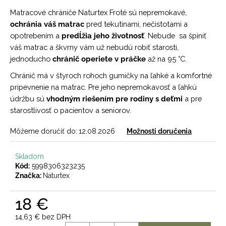
č
a
Matracové chrániče Naturtex Froté sú nepremokavé,
m
ochránia váš matrac
pred tekutinami, nečistotami a
e
opotrebením a
predĺžia jeho životnosť
. Nebude sa špiniť
váš matrac a škvrny vám už nebudú robiť starosti,
jednoducho
chránič operiete v práčke
až na 95 °C.
Chránič má v štyroch rohoch gumičky na ľahké a komfortné
pripevnenie na matrac. Pre jeho nepremokavosť a ľahkú
údržbu sú
vhodným riešením pre rodiny s deťmi
a pre
starostlivosť o pacientov a seniorov.
Môžeme doručiť do:
12.08.2026
Možnosti doručenia
Skladom
Kód:
5998306323235
Značka:
Naturtex
18 €
14,63 € bez DPH