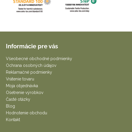
Z
á
Informácie pre vás
p
ä
Všeobecné obchodné podmienky
t
Ochrana osobných údajov
i
Reklamačné podmienky
e
Vrátenie tovaru
Moja objednávka
Ošetrenie výrobkov
Časté otázky
Blog
Hodnotenie obchodu
Kontakt