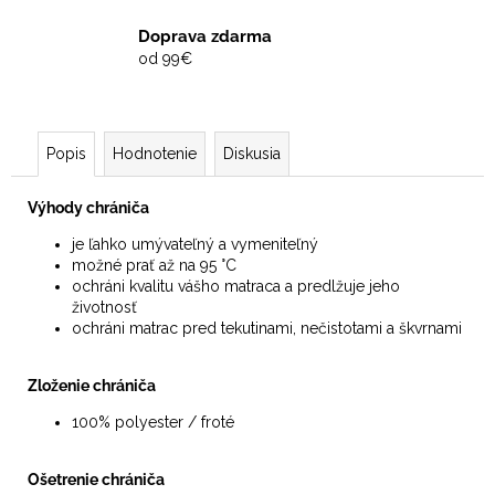
Doprava zdarma
od 99€
Popis
Hodnotenie
Diskusia
Výhody chrániča
je ľahko umývateľný a vymeniteľný
možné prať až na 95 °C
ochráni kvalitu vášho matraca a predlžuje jeho
životnosť
ochráni matrac pred tekutinami, nečistotami a škvrnami
Zloženie chrániča
100% polyester / froté
Ošetrenie chrániča