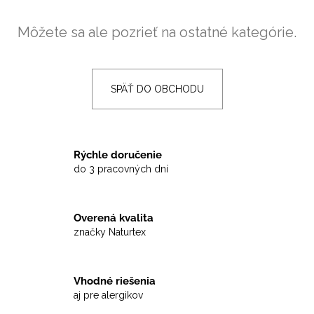
á
Môžete sa ale pozrieť na ostatné kategórie.
j
s
ť
?
SPÄŤ DO OBCHODU
Rýchle doručenie
HĽADAŤ
do 3 pracovných dní
Overená kvalita
O
značky Naturtex
d
p
o
Vhodné riešenia
r
aj pre alergikov
ú