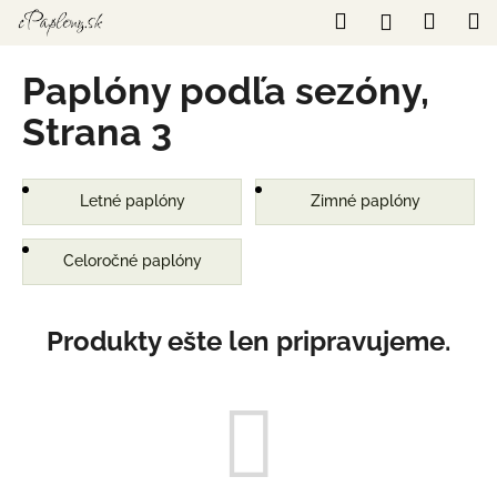
K
Prejsť
Hľadať
Náku
M
Prihláseni
na
o
obsah
Späť
Späť
košík
š
Paplóny podľa sezóny
,
í
Č
Strana 3
k
o
p
o
Letné paplóny
Zimné paplóny
t
r
Celoročné paplóny
e
b
Produkty ešte len pripravujeme.
u
j
e
t
e
n