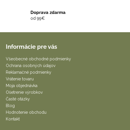
č
a
Doprava zdarma
m
od 99€
e
Z
á
Informácie pre vás
p
ä
Všeobecné obchodné podmienky
t
Ochrana osobných údajov
i
Reklamačné podmienky
e
Vrátenie tovaru
Moja objednávka
Ošetrenie výrobkov
Časté otázky
Blog
Hodnotenie obchodu
Kontakt