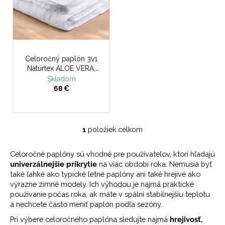
č
o
v
a
d
m
u
e
k
t
Celoročný paplón 3v1
o
Naturtex ALOE VERA,
140x200, 400+800g
Skladom
v
68 €
1
položiek celkom
O
v
Celoročné paplóny sú vhodné pre používateľov, ktorí hľadajú
l
univerzálnejšie prikrytie
na viac období roka. Nemusia byť
á
také ľahké ako typické letné paplóny ani také hrejivé ako
d
výrazne zimné modely. Ich výhodou je najmä praktické
a
používanie počas roka, ak máte v spálni stabilnejšiu teplotu
c
a nechcete často meniť paplón podľa sezóny.
i
Pri výbere celoročného paplóna sledujte najmä
hrejivosť,
e