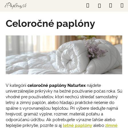
K
Prejsť
Hľadať
Náku
M
Prihláseni
na
o
obsah
Späť
Späť
košík
š
Celoročné paplóny
í
Č
k
o
p
o
t
r
e
b
V kategórii
celoročné paplóny Naturtex
nájdete
u
univerzálnejšie prikrývky na bežné používanie počas roka. Sú
j
vhodné pre používateľov, ktorí nechcú striedať samostatný
letný a zimný paplón, alebo hľadajú praktické riešenie do
e
spálne s vyrovnanejšou teplotou. Pri výbere sledujte najmä
t
hrejivosť, gramáž výplne, rozmer, materiál poťahu a
e
odporúčanú údržbu. Ak potrebujete výrazne ľahšie alebo
teplejšie prikrytie, pozrite si aj
letné paplóny
alebo
zimné
n