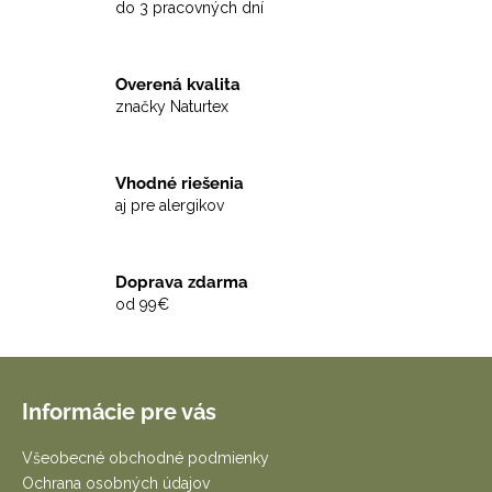
do 3 pracovných dní
Overená kvalita
značky Naturtex
Vhodné riešenia
aj pre alergikov
Doprava zdarma
od 99€
Z
á
Informácie pre vás
p
ä
Všeobecné obchodné podmienky
t
Ochrana osobných údajov