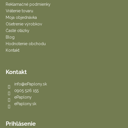
i
Reklamačné podmienky
e
Vrátenie tovaru
Moja objednávka
Ošetrenie výrobkov
Časté otázky
Blog
Hodnotenie obchodu
Kontakt
Kontakt
info
@
ePaplony.sk
0905 526 155
ePaplony
ePaplony.sk
Prihlásenie