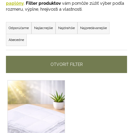
paplóny
.
Filter produktov
vám pomôže zúžiť výber podľa
á
rozmeru, výplne, hrejivosti a vlastností.
j
R
s
a
Odporúčame
Najlacnejšie
Najdrahšie
Najpredávanejšie
ť
d
?
Abecedne
e
n
i
OTVORIŤ FILTER
e
HĽADAŤ
p
V
r
ý
o
O
p
d
d
i
u
p
s
k
o
p
t
r
ú
r
o