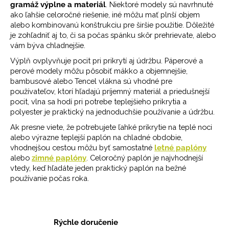
gramáž výplne a materiál
. Niektoré modely sú navrhnuté
p
ako ľahšie celoročné riešenie, iné môžu mať plnší objem
r
alebo kombinovanú konštrukciu pre širšie použitie. Dôležité
v
je zohľadniť aj to, či sa počas spánku skôr prehrievate, alebo
k
vám býva chladnejšie.
y
Výplň ovplyvňuje pocit pri prikrytí aj údržbu. Páperové a
v
perové modely môžu pôsobiť mäkko a objemnejšie,
ý
bambusové alebo Tencel vlákna sú vhodné pre
p
používateľov, ktorí hľadajú príjemný materiál a priedušnejší
i
pocit, vlna sa hodí pri potrebe teplejšieho prikrytia a
s
polyester je praktický na jednoduchšie používanie a údržbu.
u
Ak presne viete, že potrebujete ľahké prikrytie na teplé noci
alebo výrazne teplejší paplón na chladné obdobie,
vhodnejšou cestou môžu byť samostatné
letné paplóny
alebo
zimné paplóny
. Celoročný paplón je najvhodnejší
vtedy, keď hľadáte jeden praktický paplón na bežné
používanie počas roka.
Rýchle doručenie