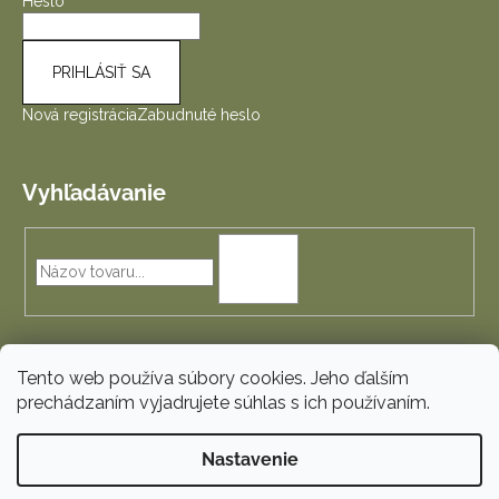
Heslo
PRIHLÁSIŤ SA
Nová registrácia
Zabudnuté heslo
Vyhľadávanie
HĽADAŤ
Tento web používa súbory cookies. Jeho ďalším
prechádzaním vyjadrujete súhlas s ich používaním.
Vytvoril Shoptet
Nastavenie
Copyright 2026
ePaplony.sk
. Všetky práva vyhradené.
Upraviť