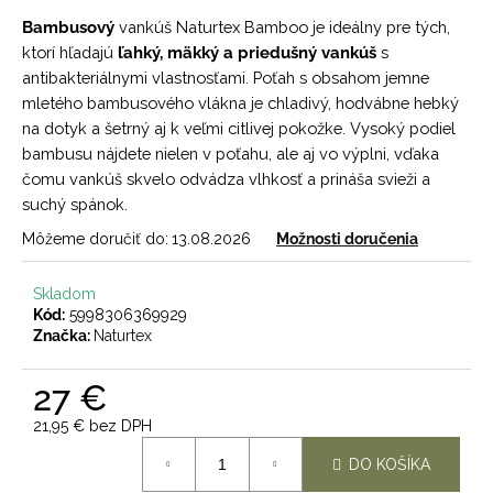
č
a
Bambusový
vankúš Naturtex Bamboo je ideálny pre tých,
m
ktorí hľadajú
ľahký, mäkký a priedušný vankúš
s
e
antibakteriálnymi vlastnosťami. Poťah s obsahom jemne
mletého bambusového vlákna je chladivý, hodvábne hebký
na dotyk a šetrný aj k veľmi citlivej pokožke. Vysoký podiel
bambusu nájdete nielen v poťahu, ale aj vo výplni, vďaka
čomu vankúš skvelo odvádza vlhkosť a prináša svieži a
suchý spánok.
Môžeme doručiť do:
13.08.2026
Možnosti doručenia
Skladom
Kód:
5998306369929
Značka:
Naturtex
27 €
21,95 € bez DPH
Jednotková
DO KOŠÍKA
cena: