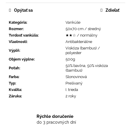
Opýtať sa
Zdieľať
Kategória
:
Vankúše
Rozmer
:
50x70 cm / stredný
Tvrdosť vankúša
:
★★☆ / normálny
Vlastnosti
:
Antibakteriálne
Viskóza (bambus) /
Výplň
:
polyester
Objem výplne
:
500g
50% bavlna, 50% viskóza
Poťah
:
(bambus)
Farba
:
Slonovinová
Typ
:
Prešívaný
Kvalita
:
I. trieda
Záruka
:
2 roky
Rýchle doručenie
do 3 pracovných dní