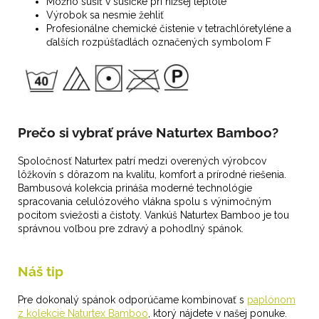
Možno sušiť v sušičke pri nižšej teplote
Výrobok sa nesmie žehliť
Profesionálne chemické čistenie v tetrachlóretyléne a
ďalších rozpúšťadlách označených symbolom F
Prečo si vybrať práve Naturtex Bamboo?
Spoločnosť Naturtex patrí medzi overených výrobcov
lôžkovín s dôrazom na kvalitu, komfort a prírodné riešenia.
Bambusová kolekcia prináša moderné technológie
spracovania celulózového vlákna spolu s výnimočným
pocitom sviežosti a čistoty. Vankúš Naturtex Bamboo je tou
správnou voľbou pre zdravý a pohodlný spánok.
Náš tip
Pre dokonalý spánok odporúčame kombinovať s
paplónom
z kolekcie Naturtex Bamboo
, ktorý nájdete v našej ponuke.