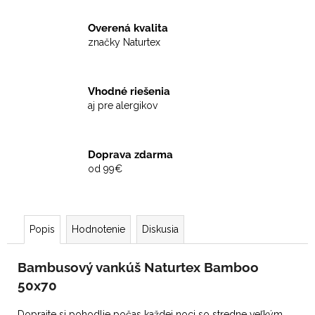
Overená kvalita
značky Naturtex
Vhodné riešenia
aj pre alergikov
Doprava zdarma
od 99€
Popis
Hodnotenie
Diskusia
Bambusový vankúš Naturtex Bamboo
50x70
Doprajte si pohodlie počas každej noci so stredne veľkým