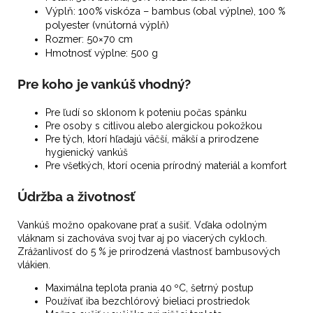
Výplň: 100% viskóza – bambus (obal výplne), 100 %
polyester (vnútorná výplň)
Rozmer: 50×70 cm
Hmotnosť výplne: 500 g
Pre koho je vankúš vhodný?
Pre ľudí so sklonom k poteniu počas spánku
Pre osoby s citlivou alebo alergickou pokožkou
Pre tých, ktorí hľadajú väčší, mäkší a prirodzene
hygienický vankúš
Pre všetkých, ktorí ocenia prírodný materiál a komfort
Údržba a životnosť
Vankúš možno opakovane prať a sušiť. Vďaka odolným
vláknam si zachováva svoj tvar aj po viacerých cykloch.
Zrážanlivosť do 5 % je prirodzená vlastnosť bambusových
vlákien.
Maximálna teplota prania 40 ºC, šetrný postup
Používať iba bezchlórový bieliaci prostriedok