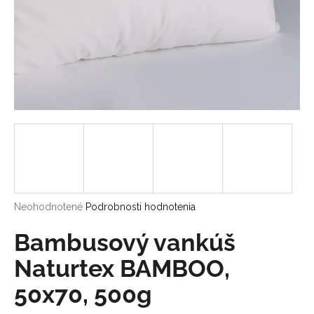
á
j
s
ť
?
HĽADAŤ
Priemerné
Neohodnotené
Podrobnosti hodnotenia
hodnotenie
O
produktu
Bambusový vankúš
d
je
p
0,0
Naturtex BAMBOO,
o
z
r
50x70, 500g
5
ú
hviezdičiek.