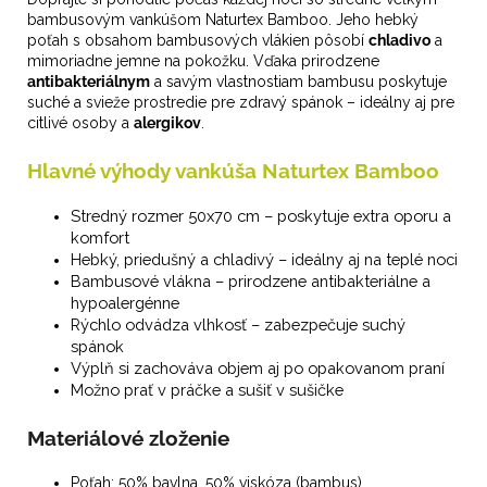
bambusovým vankúšom Naturtex Bamboo. Jeho hebký
poťah s obsahom bambusových vlákien pôsobí
chladivo
a
mimoriadne jemne na pokožku. Vďaka prirodzene
antibakteriálnym
a savým vlastnostiam bambusu poskytuje
suché a svieže prostredie pre zdravý spánok – ideálny aj pre
citlivé osoby a
alergikov
.
Hlavné výhody vankúša Naturtex Bamboo
Stredný rozmer 50x70 cm – poskytuje extra oporu a
komfort
Hebký, priedušný a chladivý – ideálny aj na teplé noci
Bambusové vlákna – prirodzene antibakteriálne a
hypoalergénne
Rýchlo odvádza vlhkosť – zabezpečuje suchý
spánok
Výplň si zachováva objem aj po opakovanom praní
Možno prať v práčke a sušiť v sušičke
Materiálové zloženie
Poťah: 50% bavlna, 50% viskóza (bambus)